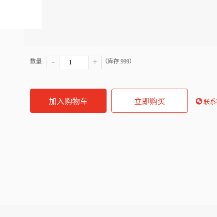
-
+
数量
（库存:
999
）
加入购物车
立即购买
联系