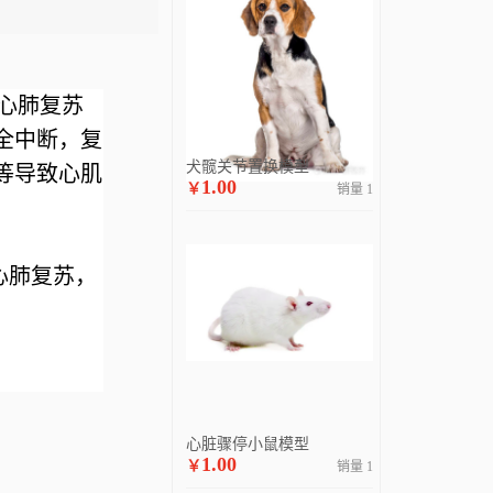
和心肺复苏
全中断，复
犬髋关节置换模型
等导致心肌
1.00
￥
销量 1
心肺复苏，
心脏骤停小鼠模型
1.00
￥
销量 1