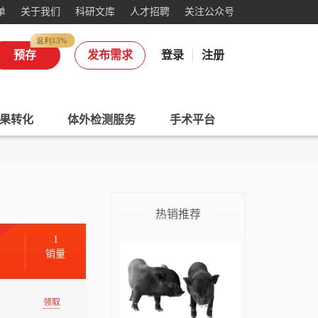
单
关于我们
科研文库
人才招聘
关注公众号
订
单
预存
发布需求
登录
注册
最
新
进
果转化
体外检测服务
手术平台
度
热销推荐
1
销量
领取