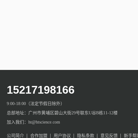
15217198166
9:00-18:00（法定节假日除外）
总部地址：广州市黄埔区碧山大街29号联东U谷B栋11-12楼
加入我们：ht@htscience.com
公司简介
合作加盟
用户协议
隐私条款
意见反馈
新手帮