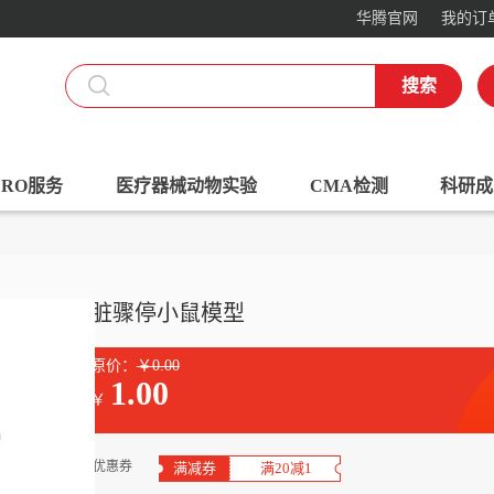
华腾官网
我的订
搜索
RO服务
医疗器械动物实验
CMA检测
科研成
心脏骤停小鼠模型
原价：
￥0.00
1.00
￥
优惠券
满减券
满20减1