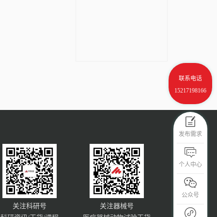
联系电话
15217198166
发布需求
个人中心
公众号
关注科研号
关注器械号