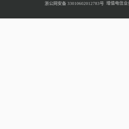
增值电信业
浙公网安备 33010602012783号