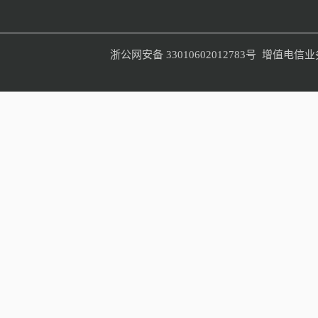
增值电信业
浙公网安备 33010602012783号