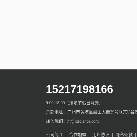
15217198166
9:00-18:00（法定节假日除外）
总部地址：广州市黄埔区碧山大街29号联东U谷B栋
加入我们：ht@htscience.com
公司简介
合作加盟
用户协议
隐私条款