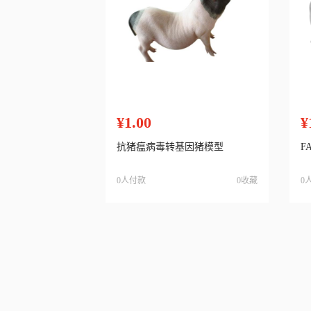
¥1.00
¥
抗猪瘟病毒转基因猪模型
F
0人付款
0收藏
0